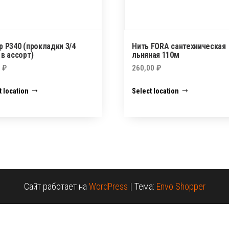
р P340 (прокладки 3/4
Нить FORA сантехническая
в ассорт)
льняная 110м
0
₽
260,00
₽
t location
Select location
Сайт работает на
WordPress
|
Тема:
Envo Shopper