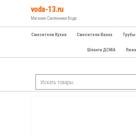
Перейти
voda-13.ru
к
Магазин Сантехники Вода
содержимому
Смесители Кухня
Смесители Ванна
Трубы
Шланги ДСМА
Люк
Рубрики