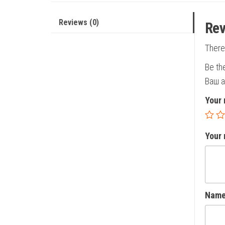
Reviews (0)
Rev
There
Be th
Ваш а
Your 
Your
Nam