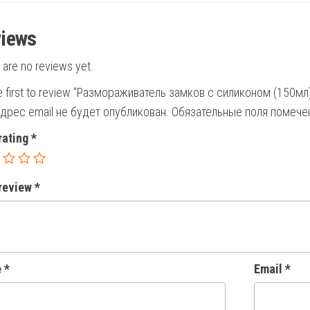
iews
 are no reviews yet.
e first to review “Размораживатель замков с силиконом (150мл
дрес email не будет опубликован.
Обязательные поля помеч
rating
*
 review
*
e
*
Email
*