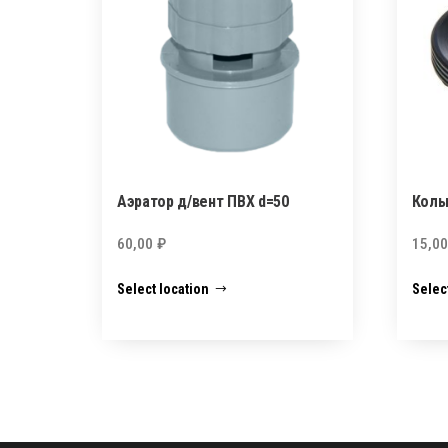
Аэратор д/вент ПВХ d=50
Коль
60,00
₽
15,0
Select location
Selec