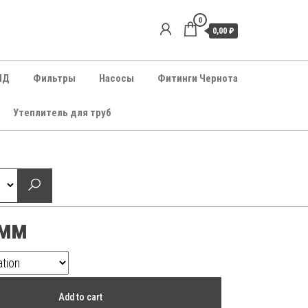
0
0,00 ₽
НД
Фильтры
Насосы
Фитинги Чернота
Утеплитель для труб
0мм
Add to cart