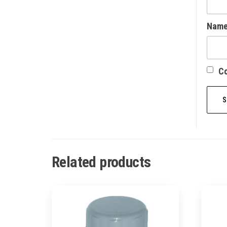
Nam
Со
Related products