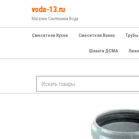
Перейти
voda-13.ru
к
Магазин Сантехники Вода
содержимому
Смесители Кухня
Смесители Ванна
Трубы
Шланги ДСМА
Люк
Рубрики