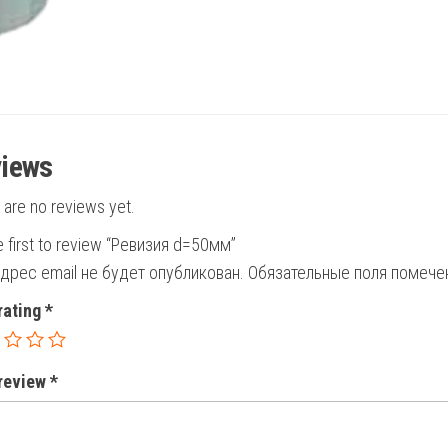
iews
 are no reviews yet.
e first to review “Ревизия d=50мм”
дрес email не будет опубликован.
Обязательные поля помеч
rating
*
 review
*