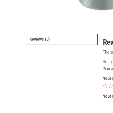
Reviews (0)
Rev
There
Be th
Ваш а
Your 
Your