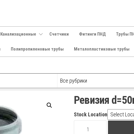
 Канализационные
Счетчики
Фитинги ПНД
Трубы П
и
Полипропиленовые трубы
Металопластиковые трубы
Ревизия d=5
Stock Location
Ревизия
d=50мм