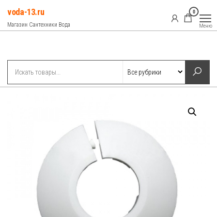
Перейти
voda-13.ru
0
к
Магазин Сантехники Вода
Меню
содержимому
Рубрики