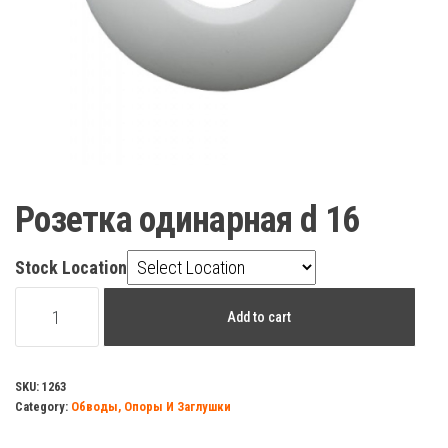
Розетка одинарная d 16
Stock Location
Розетка
Add to cart
одинарная
d
16
SKU:
1263
Category:
Обводы, Опоры И Заглушки
quantity