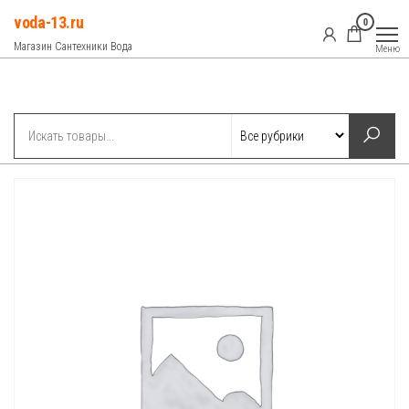
Перейти
voda-13.ru
0
к
Магазин Сантехники Вода
Меню
содержимому
Рубрики