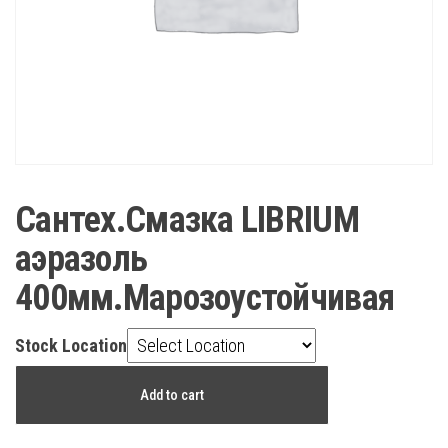
Сантех.Смазка LIBRIUM
аэразоль
400мм.Марозоустойчивая
Stock Location
Сантех.Смазка
Add to cart
LIBRIUM
аэразоль