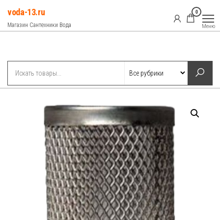
Перейти
voda-13.ru
0
к
Магазин Сантехники Вода
Меню
содержимому
Рубрики