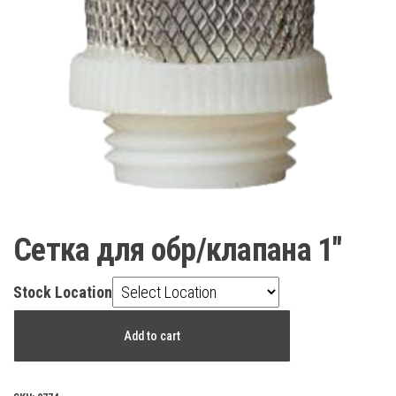
Сетка для обр/клапана 1″
Stock Location
Сетка
Add to cart
для
обр/
клапана