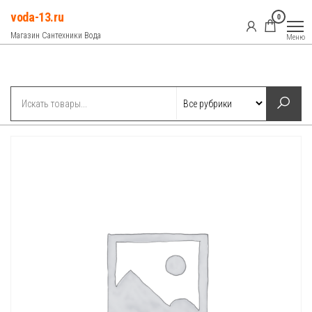
Перейти
voda-13.ru
0
к
Магазин Сантехники Вода
Меню
содержимому
Рубрики