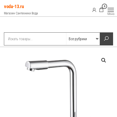
Перейти
voda-13.ru
0
к
Магазин Сантехники Вода
Меню
содержимому
Рубрики