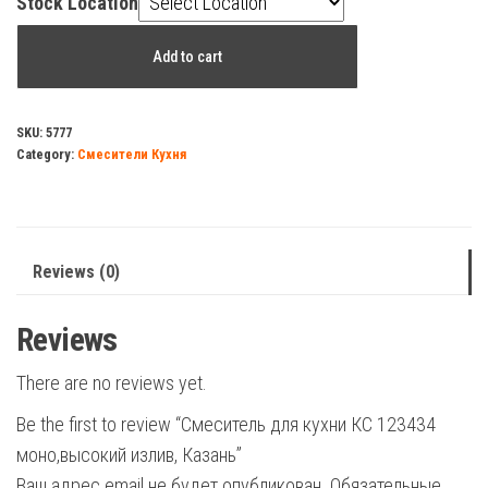
Stock Location
Смеситель
Add to cart
для
кухни
КС
SKU:
5777
Category:
Смесители Кухня
123434
моно,высокий
излив,
Казань
Reviews (0)
quantity
Reviews
There are no reviews yet.
Be the first to review “Смеситель для кухни КС 123434
моно,высокий излив, Казань”
Ваш адрес email не будет опубликован.
Обязательные