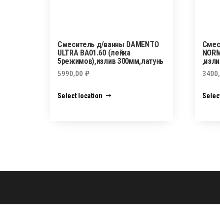
Смеситель д/ванны DAMENTO
Смес
ULTRA ВА01.60 (лейка
NORM
5режимов),излив 300мм,латунь
,изл
5990,00
₽
3400
Select location
Selec