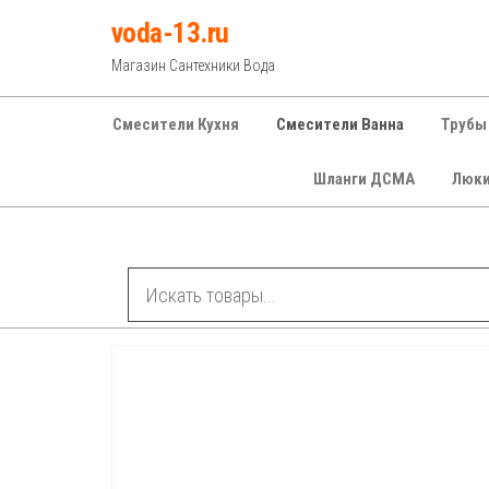
Перейти
voda-13.ru
к
Магазин Сантехники Вода
содержимому
Смесители Кухня
Смесители Ванна
Трубы
Шланги ДСМА
Люк
Рубрики