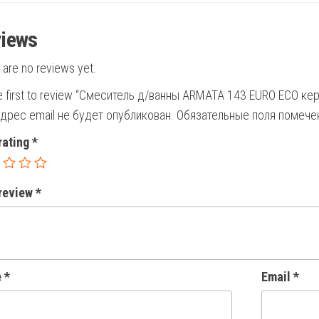
iews
 are no reviews yet.
e first to review “Смеситель д/ванны ARMATA 143 EURO ECO ке
дрес email не будет опубликован.
Обязательные поля помеч
rating
*
 review
*
e
*
Email
*