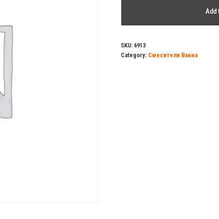
Смеситель
Add 
д/
ванны
ARMATA
SKU:
6913
Category:
Смесители Ванна
143
EURO
ECO
керамика
quantity