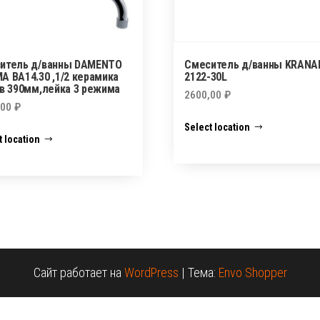
итель д/ванны DAMENTO
Смеситель д/ванны KRANA
A ВА14.30 ,1/2 керамика
2122-30L
ив 390мм,лейка 3 режима
2600,00
₽
,00
₽
Select location
t location
Сайт работает на
WordPress
|
Тема:
Envo Shopper