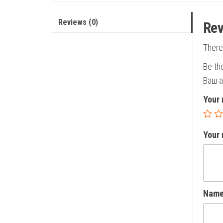
Reviews (0)
Rev
There
Be th
Ваш а
Your 
Your
Nam