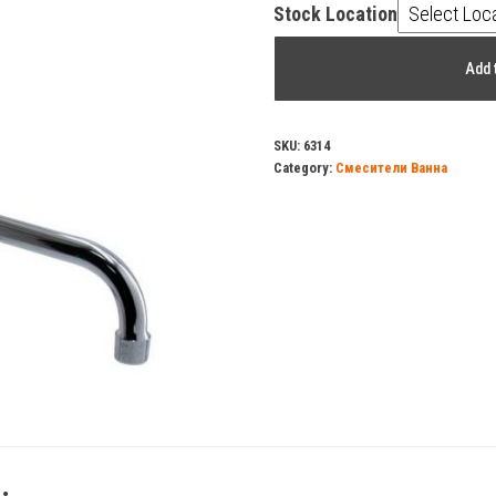
Stock Location
Смеситель
Add 
д/
ванны
DAMENTO
SKU:
6314
Category:
Смесители Ванна
NORMA
ВА14.30
,1/2
керамика
,излив
390мм,лейка
3
режима
quantity