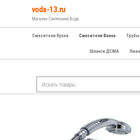
Перейти
voda-13.ru
к
Магазин Сантехники Вода
содержимому
Смесители Кухня
Смесители Ванна
Трубы
Шланги ДСМА
Люк
Рубрики