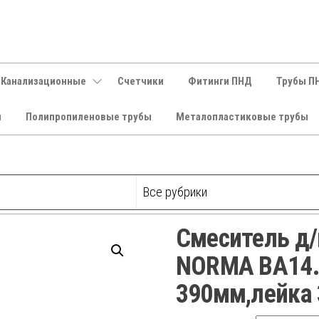
 Канализационные
Счетчики
Фитинги ПНД
Трубы П
и
Полипропиленовые трубы
Металопластиковые трубы
Смеситель д
NORMA ВА14.3
390мм,лейка