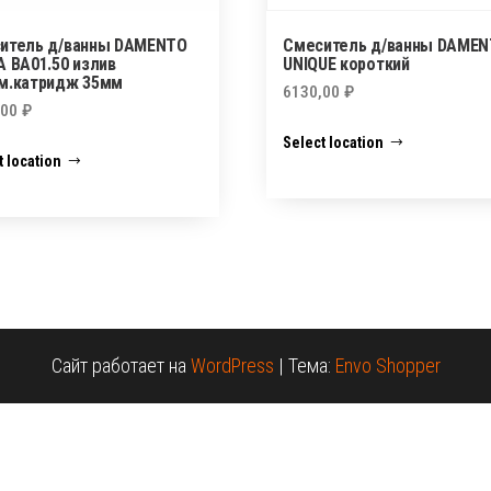
итель д/ванны DAMENTO
Смеситель д/ванны DAME
A BA01.50 излив
UNIQUE короткий
м.катридж 35мм
6130,00
₽
,00
₽
Select location
t location
Сайт работает на
WordPress
|
Тема:
Envo Shopper