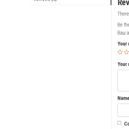
Rev
There
Be th
Ваш а
Your 
Your
Nam
Со