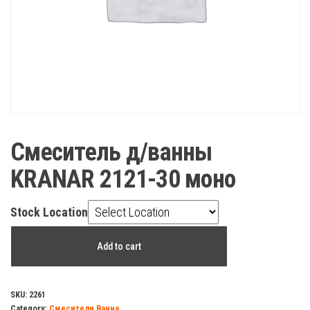
Смеситель д/ванны
KRANAR 2121-30 моно
Stock Location
Смеситель
Add to cart
д/
ванны
KRANAR
SKU:
2261
Category:
Смесители Ванна