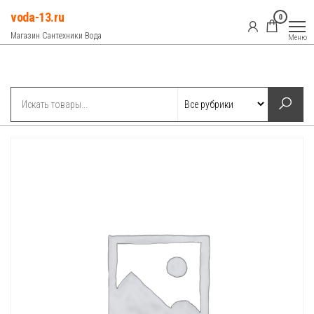
Перейти
voda-13.ru
0
к
Магазин Сантехники Вода
Меню
содержимому
Рубрики