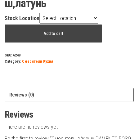
ш,латунь
Stock Location
Смеситель
Add to cart
д/
кухни
DAMENTO
SKU:
6248
Category:
Смесители Кухня
ROSO
CU04.02
выысокий
излив
Reviews (0)
280мм,п/
ш,латунь
Reviews
quantity
There are no reviews yet.
Be the first to review “Смеситель д/кухни DAMENTO ROSO