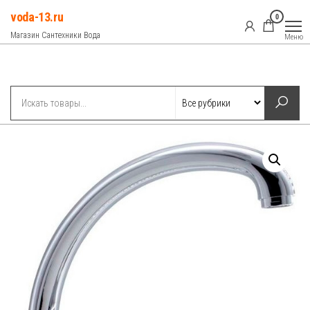
Перейти
voda-13.ru
0
к
Магазин Сантехники Вода
Меню
содержимому
Рубрики