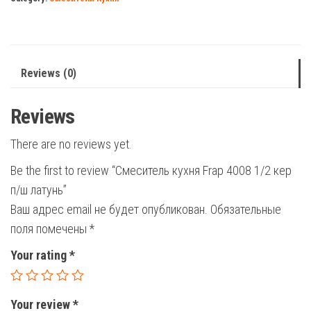
1/2
кер
п/
ш
Reviews (0)
латунь
quantity
Reviews
There are no reviews yet.
Be the first to review “Смеситель кухня Frap 4008 1/2 кер
п/ш латунь”
Ваш адрес email не будет опубликован.
Обязательные
поля помечены
*
Your rating
*
Your review
*