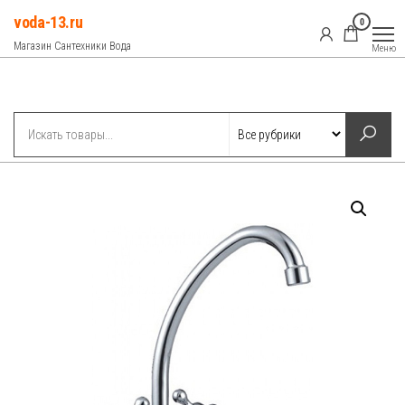
Перейти
voda-13.ru
0
к
Магазин Сантехники Вода
Меню
содержимому
Рубрики