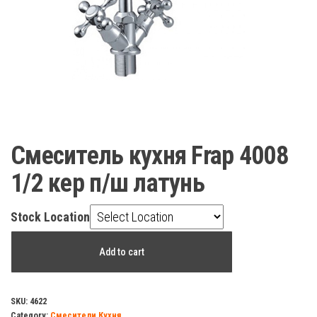
Смеситель кухня Frap 4008
1/2 кер п/ш латунь
Stock Location
Смеситель
Add to cart
кухня
Frap
4008
SKU:
4622
Category:
Смесители Кухня