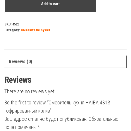
Add to cart
кухня
HAIBA
4313
SKU:
4526
Category:
Смесители Кухня
гофрированный
излив
quantity
Reviews (0)
Reviews
There are no reviews yet.
Be the first to review “Смеситель кухня HAIBA 4313
гофрированный излив”
Ваш адрес email не будет опубликован.
Обязательные
поля помечены
*