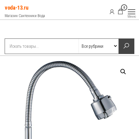
Перейти
voda-13.ru
0
к
Магазин Сантехники Вода
Меню
содержимому
Рубрики