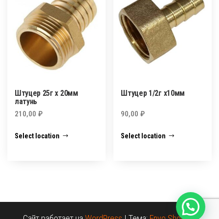
Штуцер 25г х 20мм
Штуцер 1/2г х10мм
латунь
210,00
₽
90,00
₽
Select location
Select location
Сайт работает на
WordPress
|
Тема:
Envo Shopper