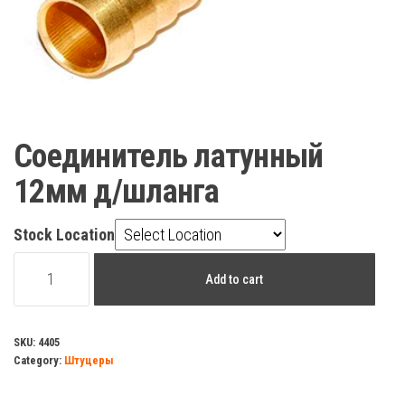
Соединитель латунный
12мм д/шланга
Stock Location
Соединитель
Add to cart
латунный
12мм
д/
SKU:
4405
Category:
Штуцеры
шланга
quantity