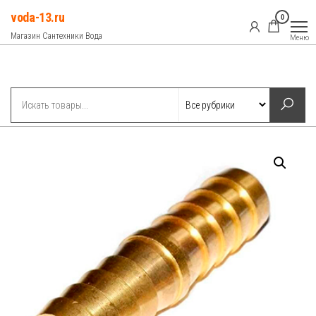
Перейти
voda-13.ru
0
к
Магазин Сантехники Вода
Меню
содержимому
Рубрики