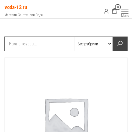
Перейти
voda-13.ru
0
к
Магазин Сантехники Вода
Меню
содержимому
Рубрики