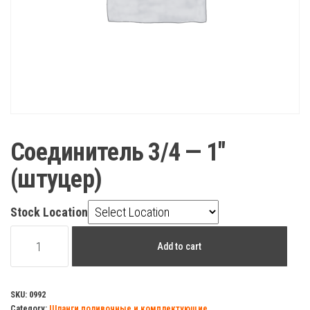
Соединитель 3/4 — 1″
(штуцер)
Stock Location
Соединитель
Add to cart
3/4
-
1"
SKU:
0992
Category:
Шланги поливочные и комплектующие