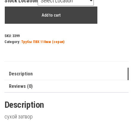
Stock Location
Трап
Add to cart
50
прямой
решотка
SKU:
3399
Category:
Трубы ПВХ 110мм (серая)
150х150
(нержавейка)
с
гидрозатворм
Description
quantity
Reviews (0)
Description
сухой затвор