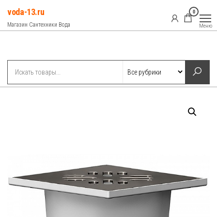
Перейти
voda-13.ru
0
к
Магазин Сантехники Вода
Меню
содержимому
Рубрики