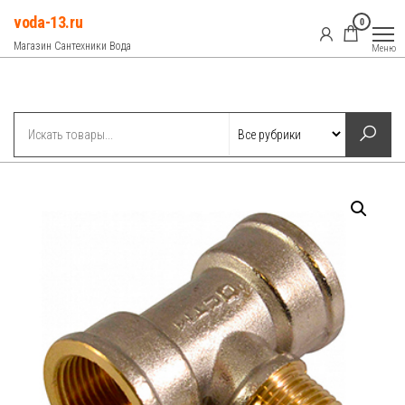
Перейти
voda-13.ru
0
к
Магазин Сантехники Вода
Меню
содержимому
Рубрики