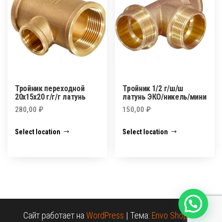
Тройник переходной
Тройник 1/2 г/ш/ш
20х15х20 г/г/г латунь
латунь ЭКО/никель/мини
280,00
₽
150,00
₽
Select location
Select location
Сайт работает на
WordPress
|
Тема:
Envo Shopper