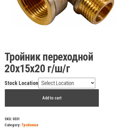
Тройник переходной
20х15х20 г/ш/г
Stock Location
Тройник
Add to cart
переходной
20х15х20
г/
SKU:
0331
Category:
Тройники
ш/
г