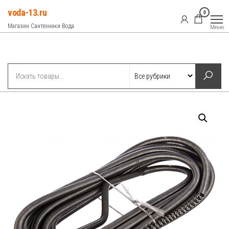
Перейти
voda-13.ru
0
к
Магазин Сантехники Вода
Меню
содержимому
Рубрики