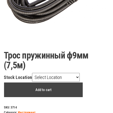
Трос пружинный ф9мм
(7,5м)
Stock Location
Трос
Add to cart
пружинный
ф9мм
(7,5м)
SKU:
3714
Category:
Инструмент