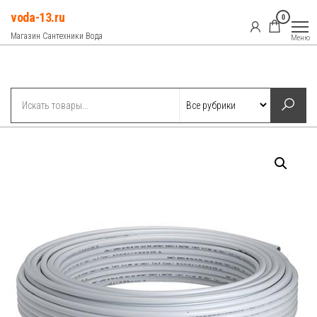
Перейти
voda-13.ru
0
к
Магазин Сантехники Вода
Меню
содержимому
Рубрики