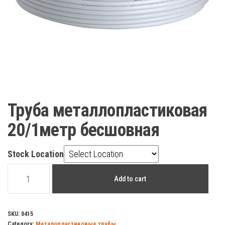
Труба металлопластиковая
20/1метр бесшовная
Stock Location
Труба
Add to cart
металлопластиковая
20/1метр
бесшовная
SKU:
0415
Category:
Металопластиковые трубы