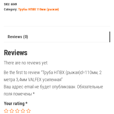
2
SKU:
6049
Category:
Трубы НПВХ 110мм (рыжая)
метра
3,4мм
VALFEX
усиленная
Reviews (0)
quantity
Reviews
There are no reviews yet.
Be the first to review “Труба НПВХ (рыжая)d=110мм, 2
метра 3,4мм VALFEX усиленная”
Ваш адрес email не будет опубликован.
Обязательные
поля помечены
*
Your rating
*