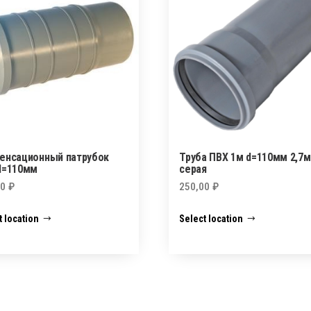
енсационный патрубок
Труба ПВХ 1м d=110мм 2,7
d=110мм
серая
00
₽
250,00
₽
t location
Select location