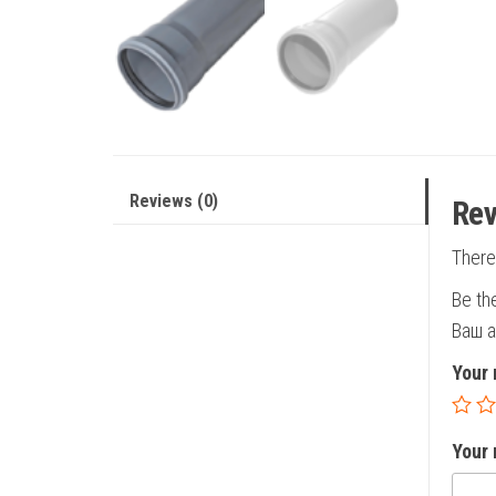
Reviews (0)
Rev
There
Be th
Ваш а
Your 
Your