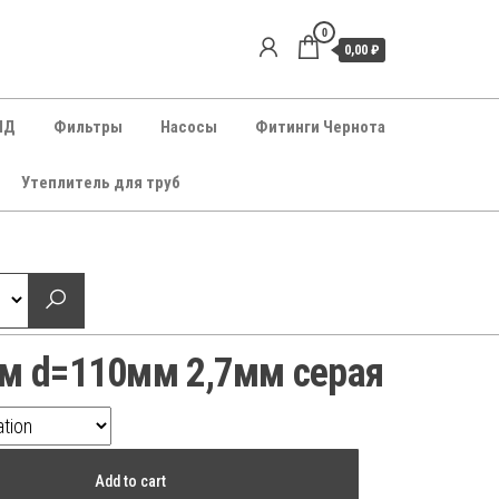
0
0,00 ₽
НД
Фильтры
Насосы
Фитинги Чернота
Утеплитель для труб
5м d=110мм 2,7мм серая
Add to cart