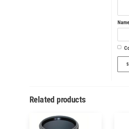
Nam
Со
Related products