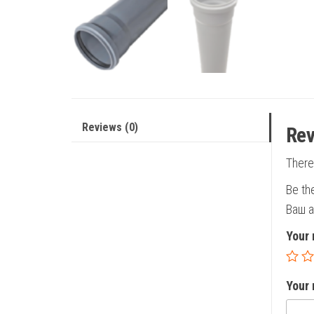
Reviews (0)
Rev
There
Be th
Ваш а
Your 
Your