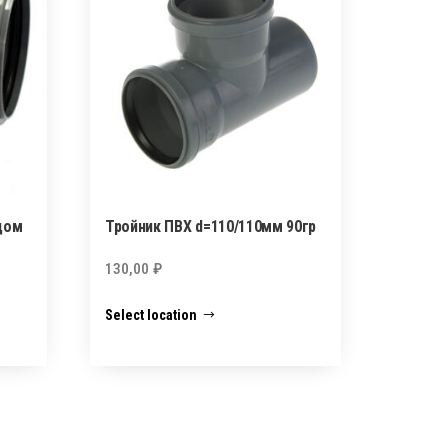
дом
Тройник ПВХ d=110/110мм 90гр
130,00
₽
Select location