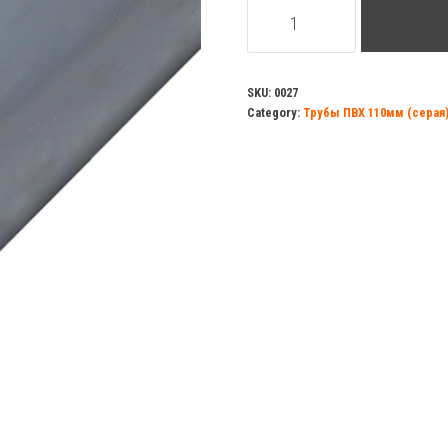
Труба
ПВХ
0,75м
d=110мм
SKU:
0027
Category:
Трубы ПВХ 110мм (серая
2,7мм
серая
quantity