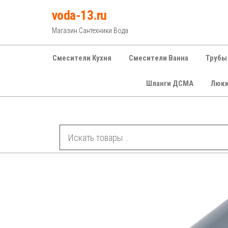
Перейти
voda-13.ru
к
Магазин Сантехники Вода
содержимому
Смесители Кухня
Смесители Ванна
Трубы
Шланги ДСМА
Люк
Рубрики