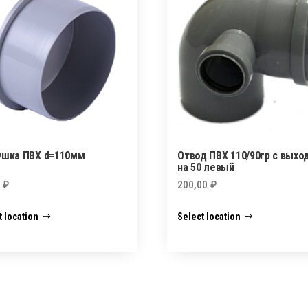
ушка ПВХ d=110мм
Отвод ПВХ 110/90гр с выхо
на 50 левый
0
₽
200,00
₽
t location
Select location