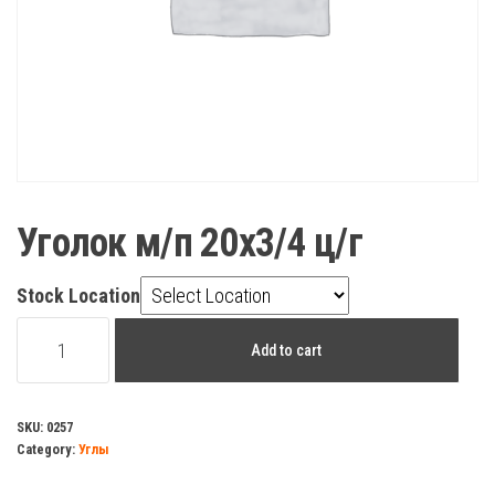
Уголок м/п 20х3/4 ц/г
Stock Location
Уголок
Add to cart
м/
п
20х3/4
SKU:
0257
Category:
Углы
ц/
г