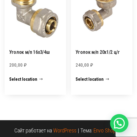
Уголок м/п 16х3/4ш
Уголок м/п 20х1/2 ц/г
200,00
₽
240,00
₽
Select location
Select location
Сайт работает на
WordPress
|
Тема:
Envo Shopper