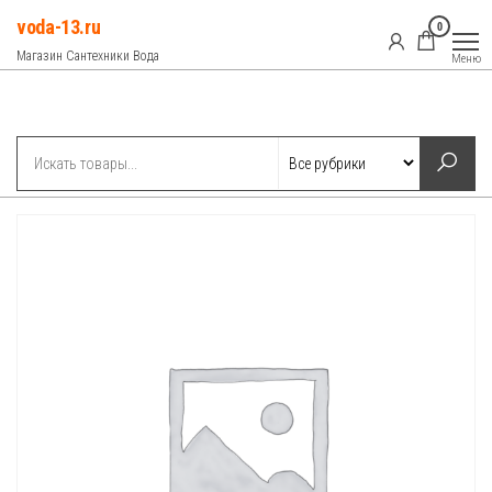
Перейти
voda-13.ru
0
к
Магазин Сантехники Вода
Меню
содержимому
Рубрики