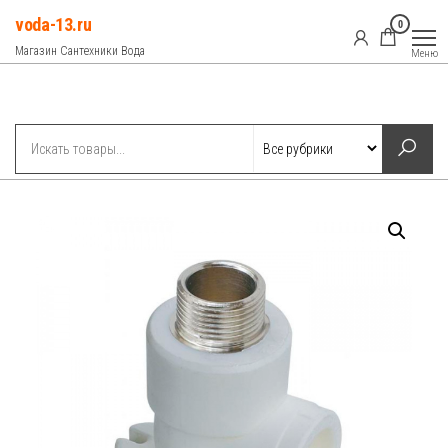
Перейти
voda-13.ru
0
к
Магазин Сантехники Вода
Меню
содержимому
Рубрики