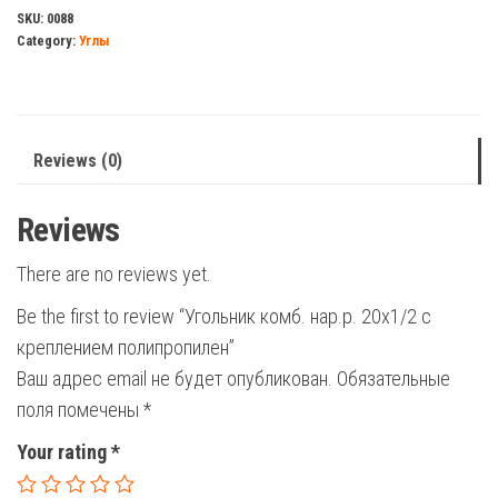
20х1/2
SKU:
0088
Category:
Углы
с
креплением
полипропилен
quantity
Reviews (0)
Reviews
There are no reviews yet.
Be the first to review “Угольник комб. нар.р. 20х1/2 с
креплением полипропилен”
Ваш адрес email не будет опубликован.
Обязательные
поля помечены
*
Your rating
*