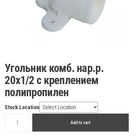
Угольник комб. нар.р.
20х1/2 с креплением
полипропилен
Stock Location
Угольник
Add to cart
комб.
нар.р.