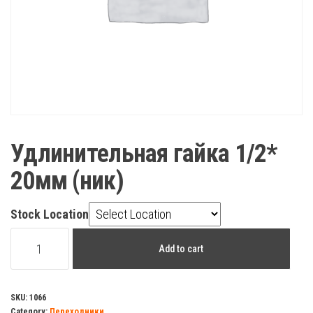
Удлинительная гайка 1/2*
20мм (ник)
Stock Location
Удлинительная
Add to cart
гайка
1/2*
20мм
SKU:
1066
Category:
Переходники