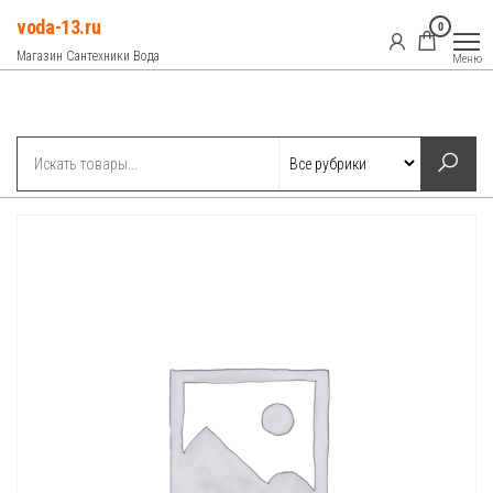
Перейти
voda-13.ru
0
к
Магазин Сантехники Вода
Меню
содержимому
Рубрики