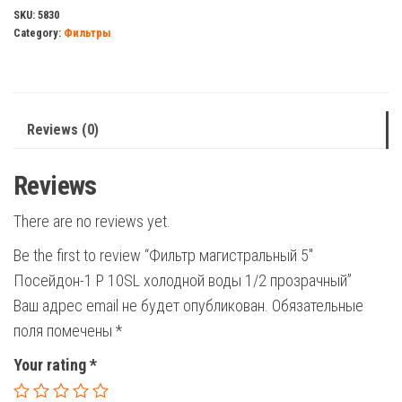
Посейдон-1
SKU:
5830
Category:
Фильтры
Р
10SL
холодной
воды
Reviews (0)
1/2
прозрачный
Reviews
quantity
There are no reviews yet.
Be the first to review “Фильтр магистральный 5″
Посейдон-1 Р 10SL холодной воды 1/2 прозрачный”
Ваш адрес email не будет опубликован.
Обязательные
поля помечены
*
Your rating
*