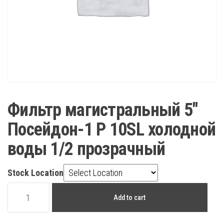
Фильтр магистральный 5″
Посейдон-1 Р 10SL холодной
воды 1/2 прозрачный
Stock Location
Фильтр
Add to cart
магистральный
5"