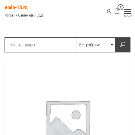
Перейти
voda-13.ru
0
к
Магазин Сантехники Вода
Меню
содержимому
Рубрики