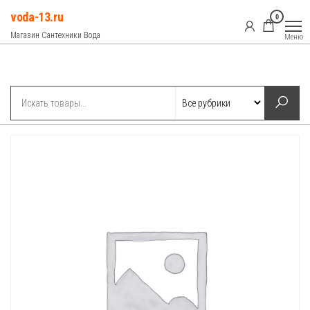
Перейти
voda-13.ru
0
к
Магазин Сантехники Вода
Меню
содержимому
Рубрики