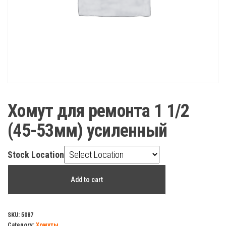
Хомут для ремонта 1 1/2
(45-53мм) усиленный
Stock Location
Хомут
Add to cart
для
ремонта
1
SKU:
5087
Category:
Хомуты