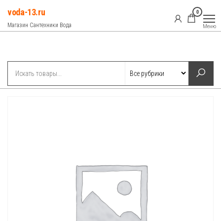
Перейти
voda-13.ru
0
к
Магазин Сантехники Вода
Меню
содержимому
Рубрики