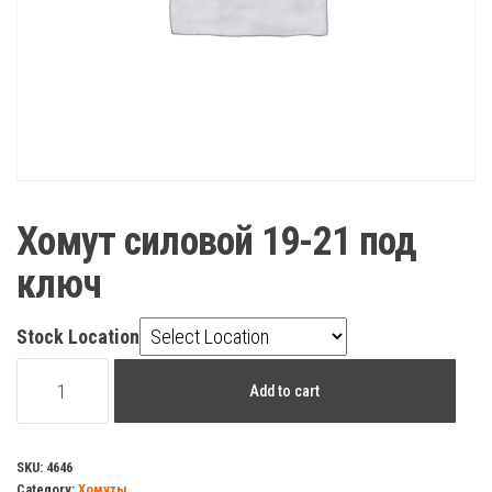
Хомут силовой 19-21 под
ключ
Stock Location
Хомут
Add to cart
силовой
19-
21
SKU:
4646
Category:
Хомуты