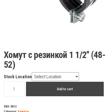
Хомут с резинкой 1 1/2″ (48-
52)
Stock Location
Хомут
Add to cart
с
резинкой
1
SKU:
0612
Category:
Хомуты