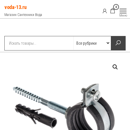
Перейти
voda-13.ru
0
к
Магазин Сантехники Вода
Меню
содержимому
Рубрики