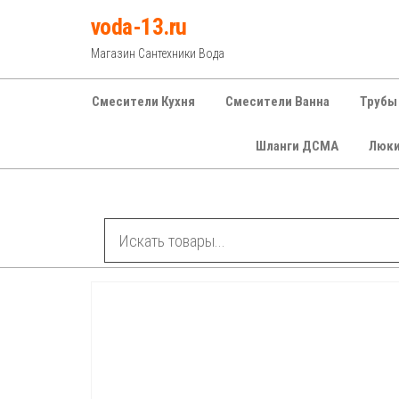
Перейти
voda-13.ru
к
Магазин Сантехники Вода
содержимому
Смесители Кухня
Смесители Ванна
Трубы
Шланги ДСМА
Люк
Рубрики