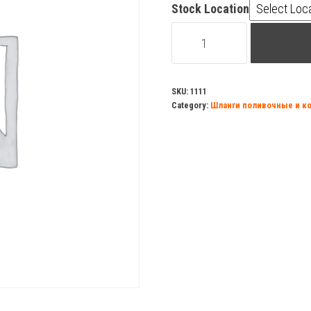
Stock Location
Шланг
гофрированный
для
дренажного
SKU:
1111
Category:
Шланги поливочные и 
насоса
40мм*30метров
белый/
красный
quantity