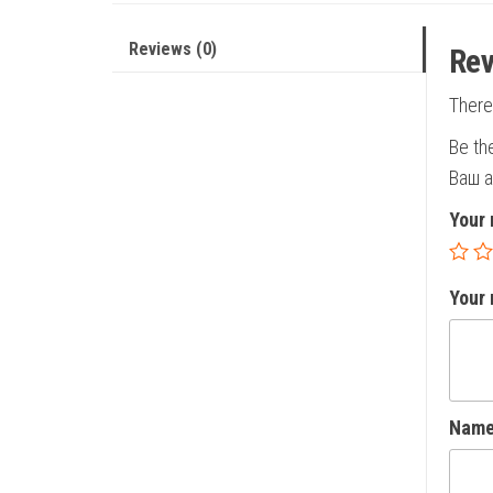
Reviews (0)
Rev
There
Be th
Ваш а
Your 
Your
Nam