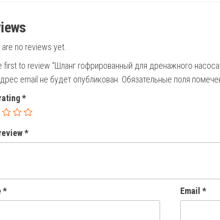
iews
 are no reviews yet.
e first to review “Шланг гофрированный для дренажного нас
дрес email не будет опубликован.
Обязательные поля помеч
rating
*
 review
*
e
*
Email
*