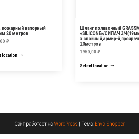
в пожарный напорный
Шланг поливочный GRASS
мм 20 метров
«SILICONE»/СИЛАЧ 3/4(19мм
х слойный,армир-й,прозра
,00
₽
20метров
1950,00
₽
t location
Select location
Сайт работает на
WordPress
|
Тема:
Envo Shopper