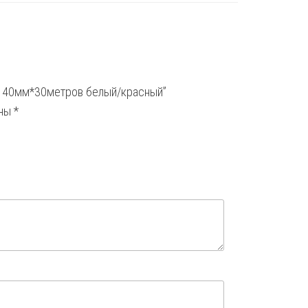
оса 40мм*30метров белый/красный”
ены
*