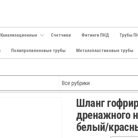
 Канализационные
Счетчики
Фитинги ПНД
Трубы П
и
Полипропиленовые трубы
Металопластиковые трубы
Шланг гофри
дренажного 
белый/красн