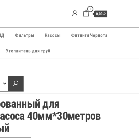
0
0,00 ₽
НД
Фильтры
Насосы
Фитинги Чернота
Утеплитель для труб
рованный для
насоса 40мм*30метров
ый