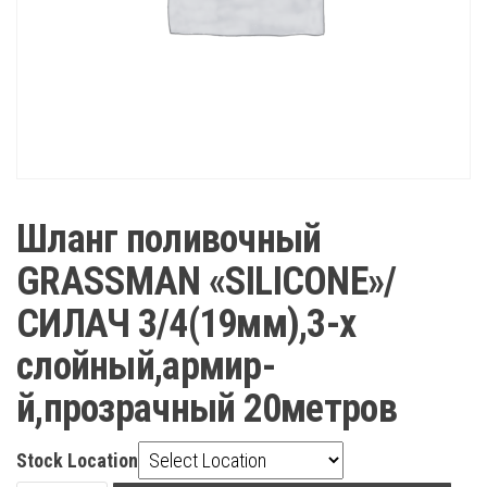
Шланг поливочный
GRASSMAN «SILICONE»/
СИЛАЧ 3/4(19мм),3-х
слойный,армир-
й,прозрачный 20метров
Stock Location