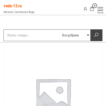
Перейти
voda-13.ru
0
к
Магазин Сантехники Вода
Меню
содержимому
Рубрики