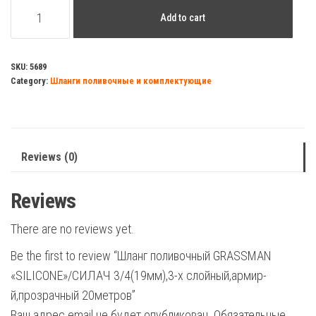
Шланг
Add to cart
поливочный
GRASSMAN
"SILICONE"/
SKU:
5689
Category:
Шланги поливочные и комплектующие
СИЛАЧ
3/4(19мм),3-
х
слойный,армир-
Reviews (0)
й,прозрачный
20метров
Reviews
quantity
There are no reviews yet.
Be the first to review “Шланг поливочный GRASSMAN
«SILICONE»/СИЛАЧ 3/4(19мм),3-х слойный,армир-
й,прозрачный 20метров”
Ваш адрес email не будет опубликован.
Обязательные