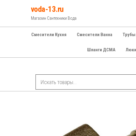
Перейти
voda-13.ru
к
Магазин Сантехники Вода
содержимому
Смесители Кухня
Смесители Ванна
Трубы
Шланги ДСМА
Люк
Рубрики