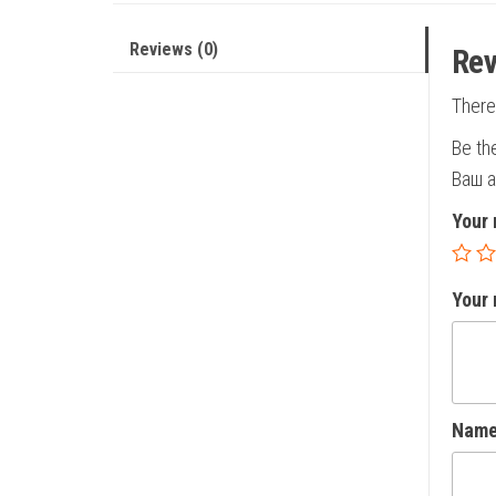
Reviews (0)
Rev
There
Be th
Ваш а
Your 
Your
Nam