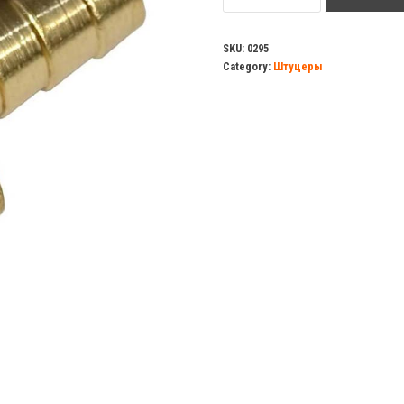
х12мм
quantity
SKU:
0295
Category:
Штуцеры