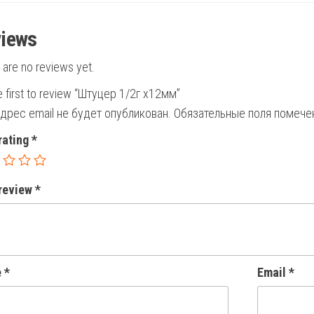
iews
 are no reviews yet.
e first to review “Штуцер 1/2г х12мм”
дрес email не будет опубликован.
Обязательные поля помеч
rating
*
 review
*
e
*
Email
*