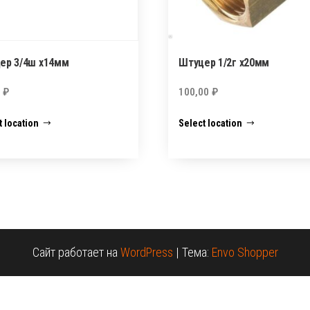
ер 3/4ш х14мм
Штуцер 1/2г х20мм
0
₽
100,00
₽
t location
Select location
Сайт работает на
WordPress
|
Тема:
Envo Shopper