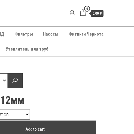
0
0,00 ₽
НД
Фильтры
Насосы
Фитинги Чернота
Утеплитель для труб
х12мм
Add to cart