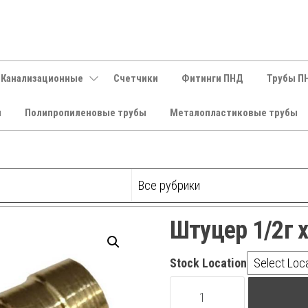
 Канализационные
Счетчики
Фитинги ПНД
Трубы П
и
Полипропиленовые трубы
Металопластиковые трубы
Штуцер 1/2г 
Stock Location
Штуцер
1/2г