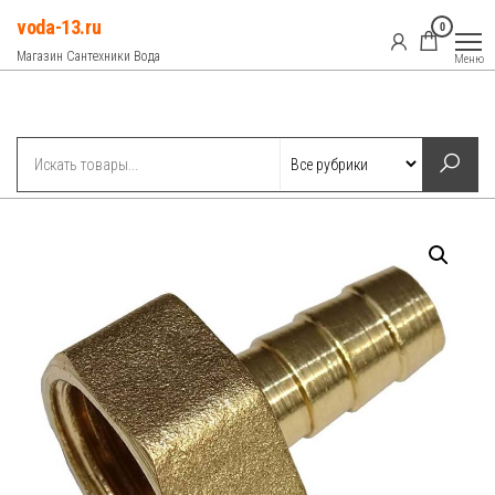
Перейти
voda-13.ru
0
к
Магазин Сантехники Вода
Меню
содержимому
Рубрики