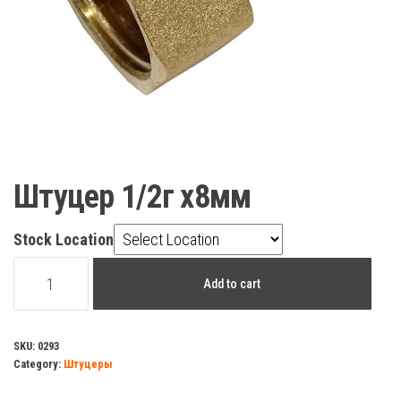
Штуцер 1/2г х8мм
Stock Location
Штуцер
Add to cart
1/2г
х8мм
quantity
SKU:
0293
Category:
Штуцеры