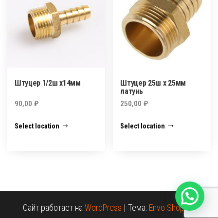
Штуцер 1/2ш х14мм
Штуцер 25ш х 25мм
латунь
90,00
₽
250,00
₽
Select location
Select location
Сайт работает на
WordPress
|
Тема:
Envo Shopper