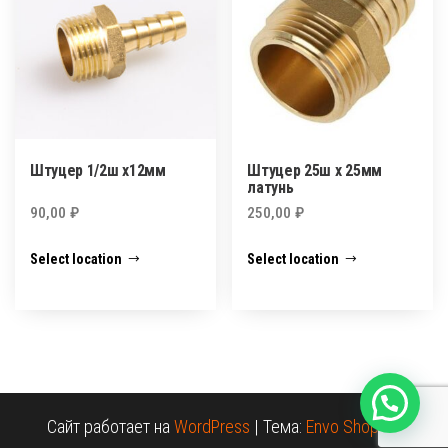
Штуцер 1/2ш х12мм
Штуцер 25ш х 25мм
латунь
90,00
₽
250,00
₽
Select location
Select location
Сайт работает на
WordPress
|
Тема:
Envo Shopper