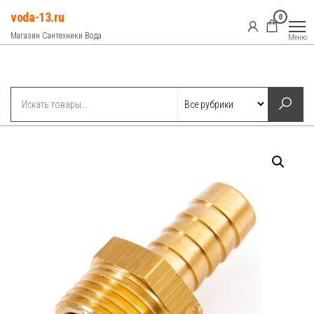
Перейти
voda-13.ru
0
к
Магазин Сантехники Вода
Меню
содержимому
Рубрики