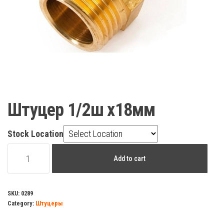
Штуцер 1/2ш х18мм
Stock Location
Штуцер
Add to cart
1/2ш
х18мм
quantity
SKU:
0289
Category:
Штуцеры