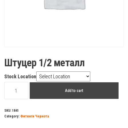
Штуцер 1/2 металл
Stock Location
Штуцер
Add to cart
1/2
металл
quantity
SKU:
1841
Category:
Фитинги Чернота