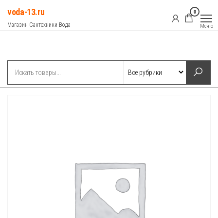
Перейти
voda-13.ru
0
к
Магазин Сантехники Вода
Меню
содержимому
Рубрики